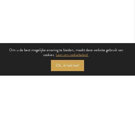
Om u de best mogelijke ervaring te bieden, maakt deze website gebruik van
cookies.
Lees ons cookiebeleid.
LASTENBOEK
Ok, ik heb het!
ALL 3D IMAGES ARE INDICATIVE ONLY
PRIVACYBELEID
COOKIEBELEID